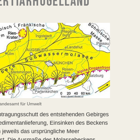
ERTIÄRHÜGELLAND
Landesamt für Umwelt
btragungsschutt des entstehenden Gebirges
edimentanlieferung, Einsinken des Beckens
jeweils das ursprüngliche Meer
öst. Die Ausmaße des Molassebeckens