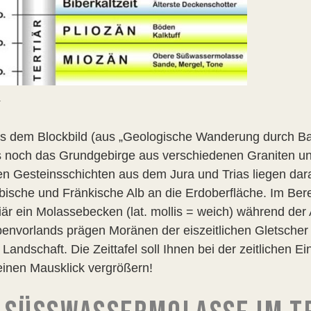
a
s dem Blockbild (aus „Geologische Wanderung durch Baye
s noch das Grundgebirge aus verschiedenen Graniten un
en Gesteinsschichten aus dem Jura und Trias liegen dara
ische und Fränkische Alb an die Erdoberfläche. Im Ber
tiär ein Molassebecken (lat. mollis = weich) während der
penvorlands prägen Moränen der eiszeitlichen Gletscher
Landschaft. Die Zeittafel soll Ihnen bei der zeitlichen E
einen Mausklick vergrößern!