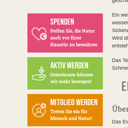
geschl
Ein we
SPENDEN
wasser
Sicker
Helfen Sie, die Natur
auch vor Ihrer
Wird d
Haustür zu bewahren
entste
Das Te
AKTIV WERDEN
Schmel
Gemeinsam können
wir mehr bewegen!
E
MITGLIED WERDEN
Über
Treten Sie ein für
Mensch und Natur!
Das Ei