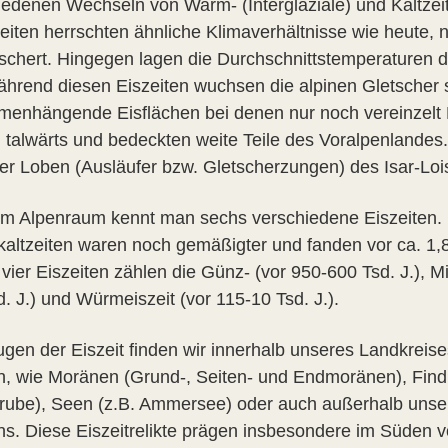
iedenen Wechseln von Warm- (Interglaziale) und Kaltzeit
iten herrschten ähnliche Klimaverhältnisse wie heute, 
tschert. Hingegen lagen die Durchschnittstemperaturen de
ährend diesen Eiszeiten wuchsen die alpinen Gletscher 
enhängende Eisflächen bei denen nur noch vereinzelt 
n talwärts und bedeckten weite Teile des Voralpenlande
der Loben (Ausläufer bzw. Gletscherzungen) des Isar-Loi
m Alpenraum kennt man sechs verschiedene Eiszeiten. D
altzeiten waren noch gemäßigter und fanden vor ca. 1,8 
 vier Eiszeiten zählen die Günz- (vor 950-600 Tsd. J.), Mi
. J.) und Würmeiszeit (vor 115-10 Tsd. J.).
ugen der Eiszeit finden wir innerhalb unseres Landkrei
, wie Moränen (Grund-, Seiten- und Endmoränen), Findli
rube), Seen (z.B. Ammersee) oder auch außerhalb unser
ns. Diese Eiszeitrelikte prägen insbesondere im Süden v