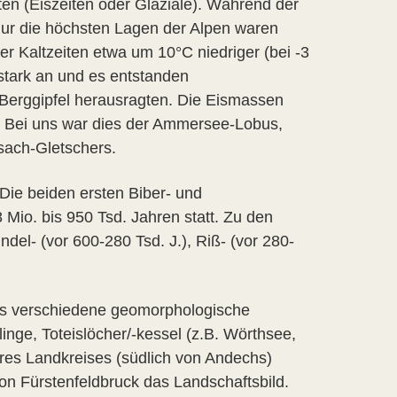
en (Eiszeiten oder Glaziale). Während der
nur die höchsten Lagen der Alpen waren
r Kaltzeiten etwa um 10°C niedriger (bei -3
stark an und es entstanden
Berggipfel herausragten. Die Eismassen
s. Bei uns war dies der Ammersee-Lobus,
sach-Gletschers.
ie beiden ersten Biber- und
Mio. bis 950 Tsd. Jahren statt. Zu den
ndel- (vor 600-280 Tsd. J.), Riß- (vor 280-
ses verschiedene geomorphologische
nge, Toteislöcher/-kessel (z.B. Wörthsee,
es Landkreises (südlich von Andechs)
on Fürstenfeldbruck das Landschaftsbild.