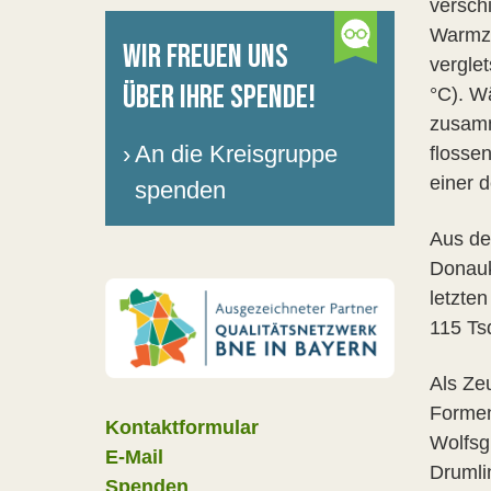
versch
Warmze
WIR FREUEN UNS
vergle
ÜBER IHRE SPENDE!
°C). W
zusamm
›
An die Kreisgruppe
flosse
einer 
spenden
Aus de
Donauk
letzten
115 Tsd
Als Ze
Formen
Kontaktformular
Wolfsg
E-Mail
Drumli
Spenden