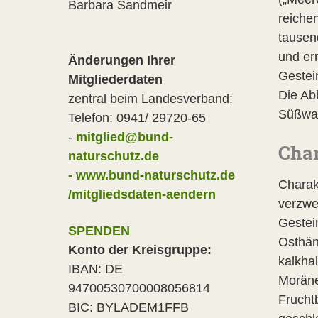
Barbara Sandmeir
reiche
tausen
und er
Änderungen Ihrer
Gestei
Mitgliederdaten
Die Ab
zentral beim Landesverband:
Süßwas
Telefon: 0941/ 29720-65
-
mitglied@bund-
Char
naturschutz.de
- www.bund-naturschutz.de
Charak
/mitgliedsdaten-aendern
verzwe
Gestei
SPENDEN
Osthän
Konto der Kreisgruppe:
kalkha
IBAN: DE
Moräne
94700530700008056814
Frucht
BIC: BYLADEM1FFB