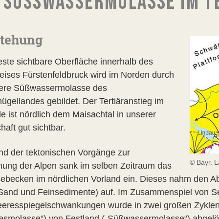
SÜSSWASSERMOLASSE IM T
stehung
teste sichtbare Oberfläche innerhalb des
eises Fürstenfeldbruck wird im Norden durch
ere Süßwassermolasse des
hügellandes gebildet. Der Tertiäranstieg im
e ist nördlich dem Maisachtal in unserer
aft gut sichtbar.
d der tektonischen Vorgänge zur
© Bayr. 
hung der Alpen sank im selben Zeitraum das
ebecken im nördlichen Vorland ein. Dieses nahm den A
 Sand und Feinsedimente) auf. Im Zusammenspiel von S
eresspiegelschwankungen wurde in zwei großen Zyklen 
esmolasse“) von Festland („Süßwassermolasse“) abgel