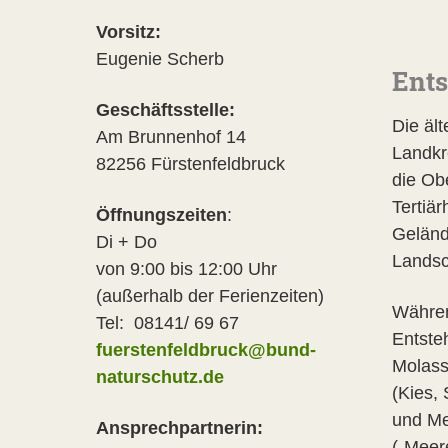
Vorsitz:
Eugenie Scherb
Ent
Geschäftsstelle:
Die äl
Am Brunnenhof 14
Landkr
82256 Fürstenfeldbruck
die Ob
Tertiär
Öffnungszeiten
:
Geländ
Di + Do
Landsch
von 9:00 bis 12:00 Uhr
(außerhalb der Ferienzeiten)
Währen
Tel: 08141/ 69 67
Entste
fuerstenfeldbruck@bund-
Molass
naturschutz.de
(Kies,
und Me
Ansprechpartnerin:
(„Meer