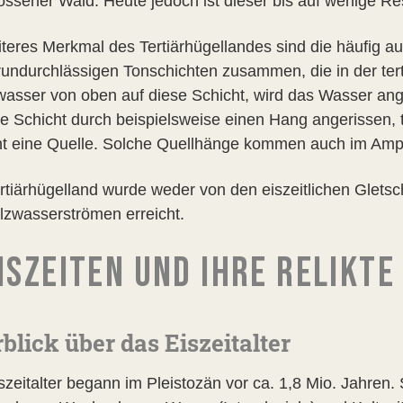
ossener Wald. Heute jedoch ist dieser bis auf wenige Re
iteres Merkmal des Tertiärhügellandes sind die häufig a
undurchlässigen Tonschichten zusammen, die in der tertiä
wasser von oben auf diese Schicht, wird das Wasser anges
ie Schicht durch beispielsweise einen Hang angerissen, 
ht eine Quelle. Solche Quellhänge kommen auch im Ampe
rtiärhügelland wurde weder von den eiszeitlichen Glets
zwasserströmen erreicht.
ISZEITEN UND IHRE RELIKTE
blick über das Eiszeitalter
szeitalter begann im Pleistozän vor ca. 1,8 Mio. Jahren