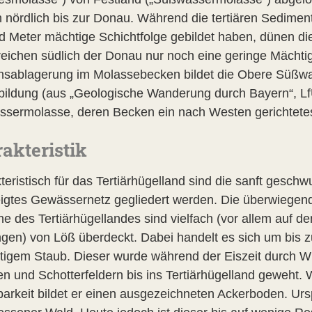
n nördlich bis zur Donau. Während die tertiären Sedime
d Meter mächtige Schichtfolge gebildet haben, dünen d
reichen südlich der Donau nur noch eine geringe Mächtig
nsablagerung im Molassebecken bildet die Obere Süßwas
bildung (aus „Geologische Wanderung durch Bayern“, Lf
sermolasse, deren Becken ein nach Westen gerichtetes
akteristik
teristisch für das Tertiärhügelland sind die sanft gesch
igtes Gewässernetz gegliedert werden. Die überwiegend 
ne des Tertiärhügellandes sind vielfach (vor allem auf 
gen) von Löß überdeckt. Dabei handelt es sich um bis 
ltigem Staub. Dieser wurde während der Eiszeit durc
n und Schotterfeldern bis ins Tertiärhügelland geweht. 
barkeit bildet er einen ausgezeichneten Ackerboden. Urs