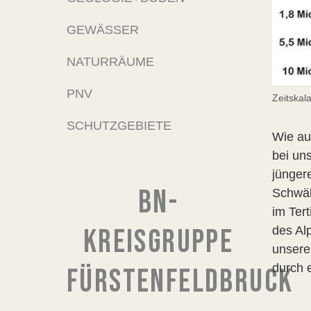
GEWÄSSER
NATURRÄUME
PNV
Zeitskal
SCHUTZGEBIETE
Wie au
bei un
jünger
BN-
Schwäb
im Ter
KREISGRUPPE
des Al
unsere 
durch 
FÜRSTENFELDBRUCK