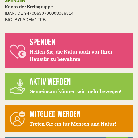
SPENDEN
Konto der Kreisgruppe:
IBAN: DE 94700530700008056814
BIC: BYLADEM1FFB
SPENDEN
Helfen Sie, die Natur auch vor Ihrer
Haustür zu bewahren
AKTIV WERDEN
Gemeinsam können wir mehr bewegen!
MITGLIED WERDEN
Treten Sie ein für Mensch und Natur!