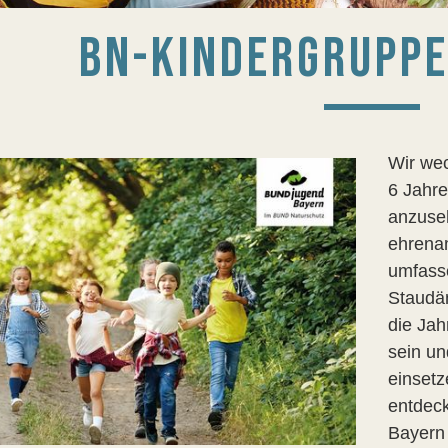
BN-KINDERGRUPPE
Wir wec
6 Jahre
anzuse
ehrenam
umfasse
Staudä
die Jah
sein un
einset
entdeck
Bayern 