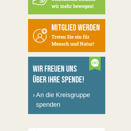
wir mehr bewegen!
MITGLIED WERDEN
Treten Sie ein für
Mensch und Natur!
WIR FREUEN UNS
ÜBER IHRE SPENDE!
›
An die Kreisgruppe
spenden