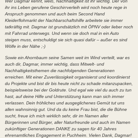
Wer Dagmar kennt, weiß, Nachhaltigkeit ist ihr wichtig. Der von
ihr ins Leben gerufene Geschirrverleih wird noch heute rege in
Anspruch genommen und auch beim Second Hand
Kleiderflohmarkt der Nachbarschaftshilfe arbeitete sie immer
tatkräftig mit. Dagmar ist grundsätzlich mit ÖPNV oder lieber noch
mit Fahrrad unterwegs. Und wenn sie doch mal in ein Auto
steigen muss, entschuldigt sie sich quasi dafür – außer es sind
Wölfe in der Nähe ;-)
Sowie ein Ahornbaum seine Samen weit im Wind verteilt, war es
auch dir, Dagmar, immer wichtig, dass Mitwelt- und
Nachhaltigkeitsthemen die nachfolgenden Generationen
erreichen. Mit einer Zuverlässigkeit organisierst und koordinierst
du Projekte und bist dir bis heute nicht zu schade mitanzupacken,
beispielsweise bei der Goldrute. Und egal wie viel du auch zu tun
hast, auf deine Hilfe und Unterstützung kann man sich immer
verlassen. Dein fröhliches und ausgeglichenes Gemüt tut uns
allen wahnsinnig gut. Und da du keine Frau bist, die die Bühne
sucht, freue ich mich wirklich sehr, dir im Namen aller
Bürgerinnen und Bürger, aller Naturfreunde und auch im Namen
zukünftiger Generationen DANKE zu sagen für 40 Jahres
ehrenamtliches Engagement in Puchheim. Vielen Dank, Dagmar!