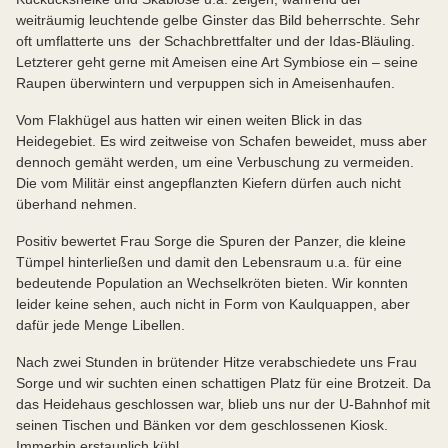
weiträumig leuchtende gelbe Ginster das Bild beherrschte. Sehr
oft umflatterte uns der Schachbrettfalter und der Idas-Bläuling.
Letzterer geht gerne mit Ameisen eine Art Symbiose ein – seine
Raupen überwintern und verpuppen sich in Ameisenhaufen.
Vom Flakhügel aus hatten wir einen weiten Blick in das
Heidegebiet. Es wird zeitweise von Schafen beweidet, muss aber
dennoch gemäht werden, um eine Verbuschung zu vermeiden.
Die vom Militär einst angepflanzten Kiefern dürfen auch nicht
überhand nehmen.
Positiv bewertet Frau Sorge die Spuren der Panzer, die kleine
Tümpel hinterließen und damit den Lebensraum u.a. für eine
bedeutende Population an Wechselkröten bieten. Wir konnten
leider keine sehen, auch nicht in Form von Kaulquappen, aber
dafür jede Menge Libellen.
Nach zwei Stunden in brütender Hitze verabschiedete uns Frau
Sorge und wir suchten einen schattigen Platz für eine Brotzeit. Da
das Heidehaus geschlossen war, blieb uns nur der U-Bahnhof mit
seinen Tischen und Bänken vor dem geschlossenen Kiosk.
Immerhin erstaunlich kühl.