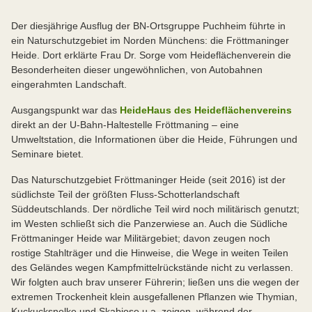
Der diesjährige Ausflug der BN-Ortsgruppe Puchheim führte in
ein Naturschutzgebiet im Norden Münchens: die Fröttmaninger
Heide. Dort erklärte Frau Dr. Sorge vom Heideflächenverein die
Besonderheiten dieser ungewöhnlichen, von Autobahnen
eingerahmten Landschaft.
Ausgangspunkt war das
HeideHaus des Heideflächenvereins
direkt an der U-Bahn-Haltestelle Fröttmaning – eine
Umweltstation, die Informationen über die Heide, Führungen und
Seminare bietet.
Das Naturschutzgebiet Fröttmaninger Heide (seit 2016) ist der
südlichste Teil der größten Fluss-Schotterlandschaft
Süddeutschlands. Der nördliche Teil wird noch militärisch genutzt;
im Westen schließt sich die Panzerwiese an. Auch die Südliche
Fröttmaninger Heide war Militärgebiet; davon zeugen noch
rostige Stahlträger und die Hinweise, die Wege in weiten Teilen
des Geländes wegen Kampfmittelrückstände nicht zu verlassen.
Wir folgten auch brav unserer Führerin; ließen uns die wegen der
extremen Trockenheit klein ausgefallenen Pflanzen wie Thymian,
Kuckucksnelke und Skabiose u.a. zeigen, während der